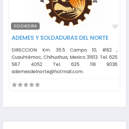
Fav
SOLDADURA
ADEMES Y SOLDADURAS DEL NORTE
DIRECCION: Km. 35.5 Campo 10, #82 ,
Cuauhtémoc, Chihuahua, Mexico 31613. Tel. 625
587 4052 Tel. 625 118 9036
ademesdelnorte@hotmail.com.