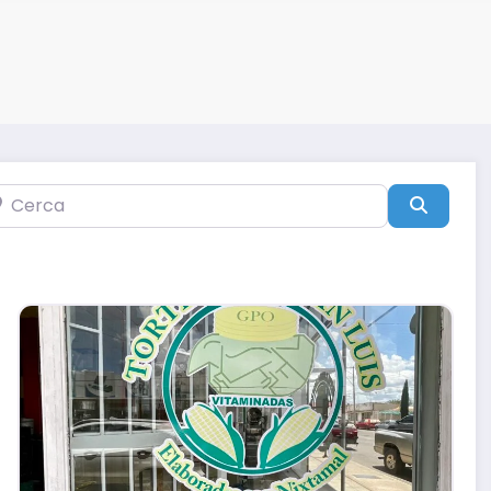
rca
Búsqu