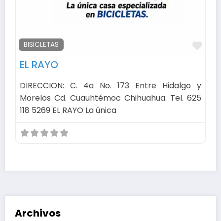
Fav
BISICLETAS
EL RAYO
DIRECCION: C. 4a No. 173 Entre Hidalgo y
Morelos Cd. Cuauhtémoc Chihuahua. Tel. 625
118 5269 EL RAYO La única
Archivos