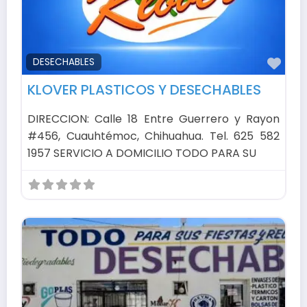
Fav
DESECHABLES
KLOVER PLASTICOS Y DESECHABLES
DIRECCION: Calle 18 Entre Guerrero y Rayon
#456, Cuauhtémoc, Chihuahua. Tel. 625 582
1957 SERVICIO A DOMICILIO TODO PARA SU