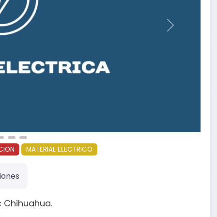
Siguiente
CION
MATERIAL ELECTRICO
iones
 Chihuahua.