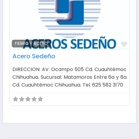
Fav
FIERRO Y ACERO
Acero Sedeño
DIRECCION: AV. Ocampo 505 Cd. Cuauhtémoc
Chihuahua. Sucursal: Matamoros Entre 6a y 8a
Cd. Cuauhtémoc Chihuahua. Tel. 625 582 3170