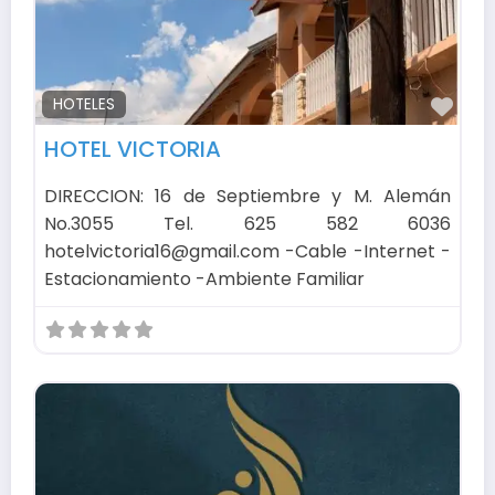
Fav
HOTELES
HOTEL VICTORIA
DIRECCION: 16 de Septiembre y M. Alemán
No.3055 Tel. 625 582 6036
hotelvictoria16@gmail.com -Cable -Internet -
Estacionamiento -Ambiente Familiar