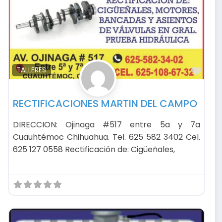
avorito
Favo
TALLERES
RECTIFICACIONES MARTIN DEL CAMPO
DIRECCION: Ojinaga #517 entre 5a y 7a
Cuauhtémoc Chihuahua. Tel. 625 582 3402 Cel.
625 127 0558 Rectificación de: Cigüeñales,