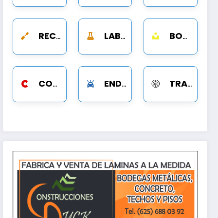
RECTIFICACIONES
LABORATORIO DISEL
BOMBAS
rito
COMPRESORES
ENDEREZADO Y PINTURA
TRANSMISIONES