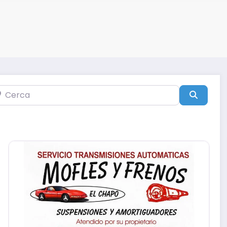
rca
Búsqu