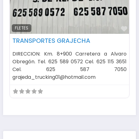
Fav
FLETES
TRANSPORTES GRAJECHA
DIRECCION: Km. 8+900 Carretera a Alvaro
Obregón. Tel. 625 589 0572 Cel. 625 115 3651
Cel. 625 587 7050
grajeda_trucking01@hotmail.com