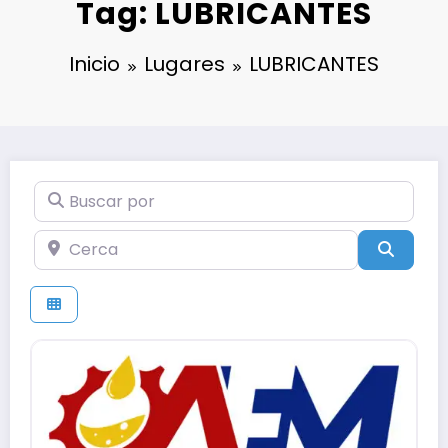
Tag: LUBRICANTES
Inicio
Lugares
LUBRICANTES
Buscar por
Cerca
Búsqu