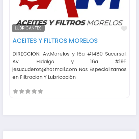
Fav
LUBRICANTES
ACEITES Y FILTROS MORELOS
DIRECCION: Av.Morelos y 16a #1480 Sucursal:
Av. Hidalgo y 16a #196
jesucuderot@hotmail.com Nos Especializamos
en Filtracion Y Lubricación