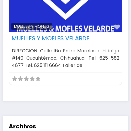
Fav
MUELLES Y MOFLES
MUELLES Y MOFLES VELARDE
DIRECCION: Calle 16a Entre Morelos e Hidalgo
#140 Cuauhtémoc, Chihuahua. Tel. 625 582
4677 Tel. 625 111 6664 Taller de
Archivos